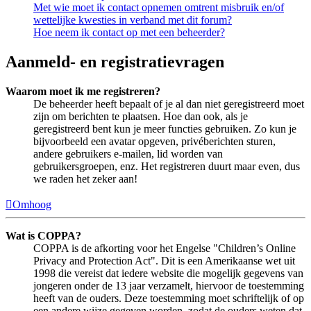
Met wie moet ik contact opnemen omtrent misbruik en/of
wettelijke kwesties in verband met dit forum?
Hoe neem ik contact op met een beheerder?
Aanmeld- en registratievragen
Waarom moet ik me registreren?
De beheerder heeft bepaalt of je al dan niet geregistreerd moet
zijn om berichten te plaatsen. Hoe dan ook, als je
geregistreerd bent kun je meer functies gebruiken. Zo kun je
bijvoorbeeld een avatar opgeven, privéberichten sturen,
andere gebruikers e-mailen, lid worden van
gebruikersgroepen, enz. Het registreren duurt maar even, dus
we raden het zeker aan!
Omhoog
Wat is COPPA?
COPPA is de afkorting voor het Engelse "Children’s Online
Privacy and Protection Act". Dit is een Amerikaanse wet uit
1998 die vereist dat iedere website die mogelijk gegevens van
jongeren onder de 13 jaar verzamelt, hiervoor de toestemming
heeft van de ouders. Deze toestemming moet schriftelijk of op
een andere wijze gegeven worden, zodat de ouders weten dat