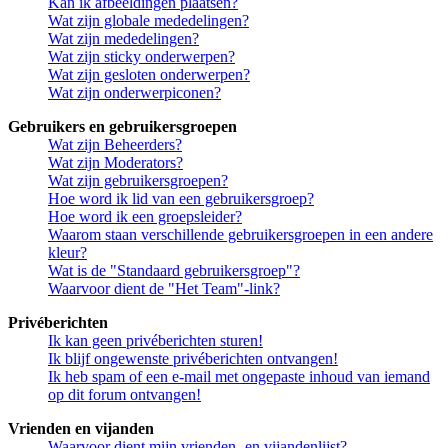
Kan ik afbeeldingen plaatsen?
Wat zijn globale mededelingen?
Wat zijn mededelingen?
Wat zijn sticky onderwerpen?
Wat zijn gesloten onderwerpen?
Wat zijn onderwerpiconen?
Gebruikers en gebruikersgroepen
Wat zijn Beheerders?
Wat zijn Moderators?
Wat zijn gebruikersgroepen?
Hoe word ik lid van een gebruikersgroep?
Hoe word ik een groepsleider?
Waarom staan verschillende gebruikersgroepen in een andere
kleur?
Wat is de "Standaard gebruikersgroep"?
Waarvoor dient de "Het Team"-link?
Privéberichten
Ik kan geen privéberichten sturen!
Ik blijf ongewenste privéberichten ontvangen!
Ik heb spam of een e-mail met ongepaste inhoud van iemand
op dit forum ontvangen!
Vrienden en vijanden
Waarvoor dient mijn vrienden- en vijandenlijst?