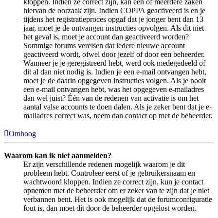
kloppen. Indien ze correct zijn, kan één of meerdere zaken
hiervan de oorzaak zijn. Indien COPPA geactiveerd is en je
tijdens het registratieproces opgaf dat je jonger bent dan 13
jaar, moet je de ontvangen instructies opvolgen. Als dit niet
het geval is, moet je account dan geactiveerd worden?
Sommige forums vereisen dat iedere nieuwe account
geactiveerd wordt, ofwel door jezelf of door een beheerder.
Wanneer je je geregistreerd hebt, werd ook medegedeeld of
dit al dan niet nodig is. Indien je een e-mail ontvangen hebt,
moet je de daarin opgegeven instructies volgen. Als je nooit
een e-mail ontvangen hebt, was het opgegeven e-mailadres
dan wel juist? Één van de redenen van activatie is om het
aantal valse accounts te doen dalen. Als je zeker bent dat je e-
mailadres correct was, neem dan contact op met de beheerder.
Omhoog
Waarom kan ik niet aanmelden?
Er zijn verschillende redenen mogelijk waarom je dit
probleem hebt. Controleer eerst of je gebruikersnaam en
wachtwoord kloppen. Indien ze correct zijn, kun je contact
opnemen met de beheerder om er zeker van te zijn dat je niet
verbannen bent. Het is ook mogelijk dat de forumconfiguratie
fout is, dan moet dit door de beheerder opgelost worden.