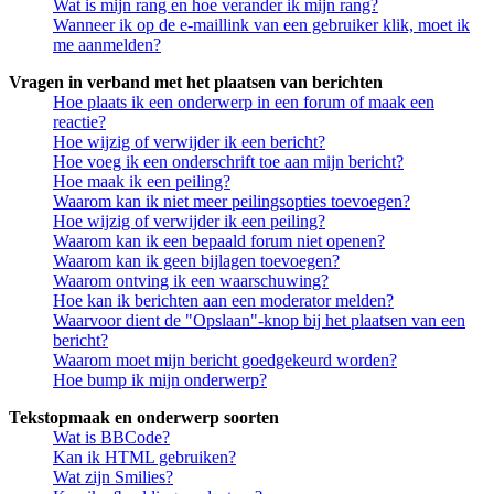
Wat is mijn rang en hoe verander ik mijn rang?
Wanneer ik op de e-maillink van een gebruiker klik, moet ik
me aanmelden?
Vragen in verband met het plaatsen van berichten
Hoe plaats ik een onderwerp in een forum of maak een
reactie?
Hoe wijzig of verwijder ik een bericht?
Hoe voeg ik een onderschrift toe aan mijn bericht?
Hoe maak ik een peiling?
Waarom kan ik niet meer peilingsopties toevoegen?
Hoe wijzig of verwijder ik een peiling?
Waarom kan ik een bepaald forum niet openen?
Waarom kan ik geen bijlagen toevoegen?
Waarom ontving ik een waarschuwing?
Hoe kan ik berichten aan een moderator melden?
Waarvoor dient de "Opslaan"-knop bij het plaatsen van een
bericht?
Waarom moet mijn bericht goedgekeurd worden?
Hoe bump ik mijn onderwerp?
Tekstopmaak en onderwerp soorten
Wat is BBCode?
Kan ik HTML gebruiken?
Wat zijn Smilies?