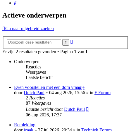
Zoek
Actieve onderwerpen
Ga naar uitgebreid zoeken
Uitgebreid
Zoek
zoeken
Er zijn 2 resultaten gevonden • Pagina
1
van
1
Onderwerpen
Reacties
Weergaves
Laatste bericht
Even voorstellen met een dom vraagje
door
Dutch Paul
»
04 aug 2026, 15:56
» in
F Forum
2
Reacties
87
Weergaves
Laatste bericht
door
Dutch Paul
06 aug 2026, 17:37
Remleiding
door
izaak
»
27 jul 2026, 20:34
» in
Techniek Forum