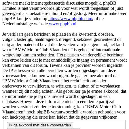
software maakt internetgebaseerde discussies mogelijk. phpBB
Limited is niet verantwoordelijk voor wat wordt toegestaan of juist
geweigerd als toelaatbare inhoud en/of gedrag. Meer informatie over
phpBB kun je vinden op
https://www.phpbb.com/
of de
Nederlandstalige website
www.phpbb.nl
.
Je verklaart geen berichten te plaatsen die kwetsend, obsceen,
vulgair, lasterlijk, haatdragend, dreigend, seksueel georiënteerd of
enig ander materiaal bevat die de wetten van je eigen land, het land
waar “BMW Motor Club Vlaanderen” is gehost of internationale
wetgeving kunnen schenden. Het plaatsen van dergelijke berichten
kan ertoe leiden dat je met onmiddellijke ingang en permanent wordt
verbannen van dit forum. Tevens kan je provider worden ingelicht.
De IP-adressen van alle berichten worden opgeslagen om deze
voorwaarden te kunnen waarborgen. Je gaat er mee akkoord dat
“BMW Motor Club Vlaanderen” het recht heeft om ieder
onderwerp te verwijderen, te wijzigen, te sluiten of te verplaatsen
wanneer zij dit nodig achten. Als gebruiker ga je ermee akkoord, dat
de informatie die je bij ons invoert wordt opgeslagen in een
database. Hoewel deze informatie niet aan een derde partij zal
worden verstrekt zónder je toestemming, kan “BMW Motor Club
Vlaanderen” nóch phpBB verantwoordelijk worden gehouden voor
een hackpoging die ertoe kan leiden dat de gegevens vrijkomen.