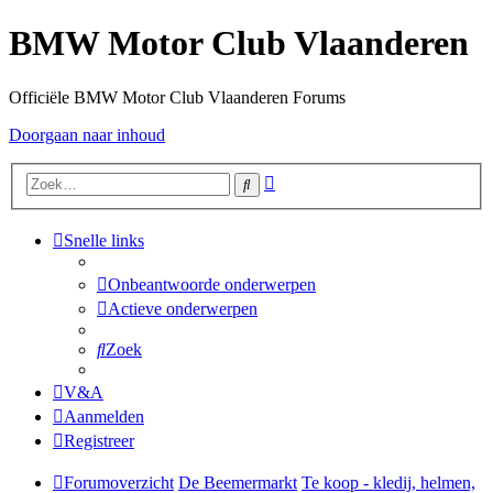
BMW Motor Club Vlaanderen
Officiële BMW Motor Club Vlaanderen Forums
Doorgaan naar inhoud
Uitgebreid
Zoek
zoeken
Snelle links
Onbeantwoorde onderwerpen
Actieve onderwerpen
Zoek
V&A
Aanmelden
Registreer
Forumoverzicht
De Beemermarkt
Te koop - kledij, helmen,