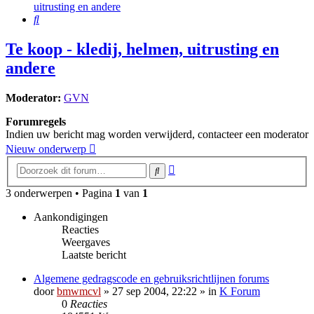
uitrusting en andere
Zoek
Te koop - kledij, helmen, uitrusting en
andere
Moderator:
GVN
Forumregels
Indien uw bericht mag worden verwijderd, contacteer een moderator
Nieuw onderwerp
Uitgebreid
Zoek
zoeken
3 onderwerpen • Pagina
1
van
1
Aankondigingen
Reacties
Weergaves
Laatste bericht
Algemene gedragscode en gebruiksrichtlijnen forums
door
bmwmcvl
»
27 sep 2004, 22:22
» in
K Forum
0
Reacties